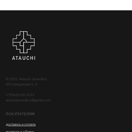
© 2025, Atauchi Jewellery
ИП Свердлова А. А.
+7(963)160-2233
atauchijewellery@gmail.com
ПОКУПАТЕЛЯМ
доставка
и опла
та
возврат и обмен