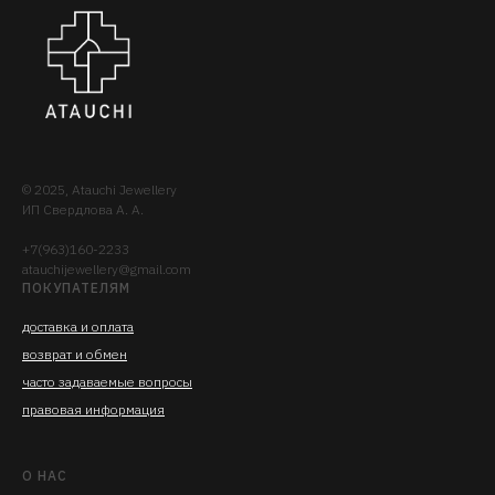
© 2025, Atauchi Jewellery
ИП Свердлова А. А.
+7(963)160-2233
atauchijewellery@gmail.com
ПОКУПАТЕЛЯМ
доставка
и опла
та
возврат и обмен
часто задаваемые вопросы
правовая информация
О НАС