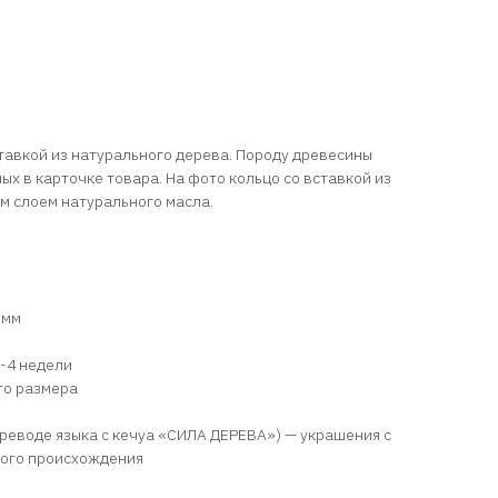
тавкой из натурального дерева. Породу древесины
х в карточке товара. На фото кольцо со вставкой из
м слоем натурального масла.
 мм
2-4 недели
го размера
реводе языка с кечуа «СИЛА ДЕРЕВА») — украшения с
ного происхождения