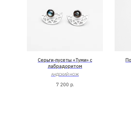
Серьги-пусеты «Туми» с
По
лабрадоритом
АНДСКИЙ НОЖ
7 200
р.