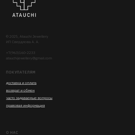
© 2025, Atauchi Jewellery
ИП Свердлова А. А.
+7(963)160-2233
atauchijewellery@gmail.com
ПОКУПАТЕЛЯМ
доставка
и опла
та
возврат и обмен
часто задаваемые вопросы
правовая информация
О НАС