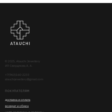
© 2025, Atauchi Jewellery
ИП Свердлова А. А.
+7(963)160-2233
atauchijewellery@gmail.com
ПОКУПАТЕЛЯМ
доставка
и опла
та
возврат и обмен