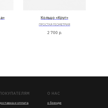
ца»
Кольцо «Круг»
ПРОСТАЯ ГЕОМЕТРИЯ
2 700
р.
ПОКУПАТЕЛЯМ
О НАС
доставка
и опла
та
о бренде