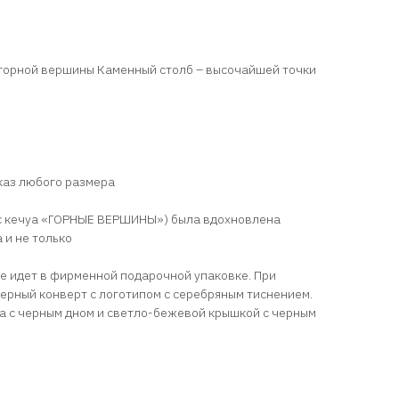
 горной вершины Каменный столб – высочайшей точки
каз любого размера
а с кечуа «ГОРНЫЕ ВЕРШИНЫ») была вдохновлена
 и не только
 идет в фирменной подарочной упаковке. При
черный конверт с логотипом с серебряным тиснением.
ка с черным дном и светло-бежевой крышкой с черным