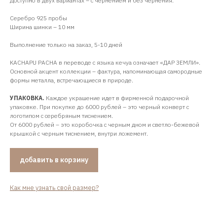
Доступно в двух вариантах – с чернением и без чернения.
Серебро 925 пробы
Ширина шинки – 10 мм
Выполнение только на заказ, 5-10 дней
KACHAPU PACHA в переводе с языка кечуа означает «ДАР ЗЕМЛИ».
Основной акцент коллекции – фактура, напоминающая самородные
формы металла, встречающиеся в природе.
УПАКОВКА.
Каждое украшение идет в фирменной подарочной
упаковке. При покупке до 6000 рублей – это черный конверт с
логотипом с серебряным тиснением.
От 6000 рублей – это коробочка с черным дном и светло-бежевой
крышкой с черным тиснением, внутри ложемент.
добавить в корзину
Как мне узнать свой размер?