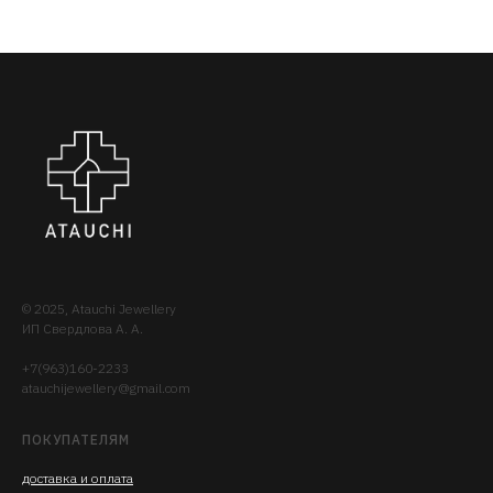
© 2025, Atauchi Jewellery
ИП Свердлова А. А.
+7(963)160-2233
atauchijewellery@gmail.com
ПОКУПАТЕЛЯМ
доставка
и опла
та