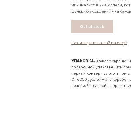
минималистичные модели, ко
функцию украшений «на кажд
Out of stock
Как мне узнать свой размер?
УПАКОВКА.
Каждое украшени
подарочной упаковке. При поку
черный конверт с логотипом с
От 6000 рублей – это коробочк
бежевой крышкой с черным ти