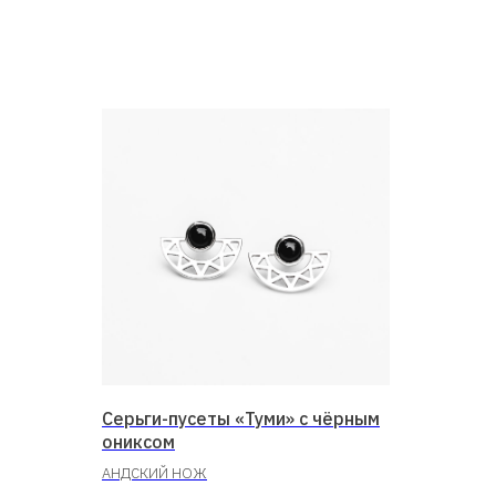
Серьги-пусеты «Туми» с чёрным
ониксом
АНДСКИЙ НОЖ