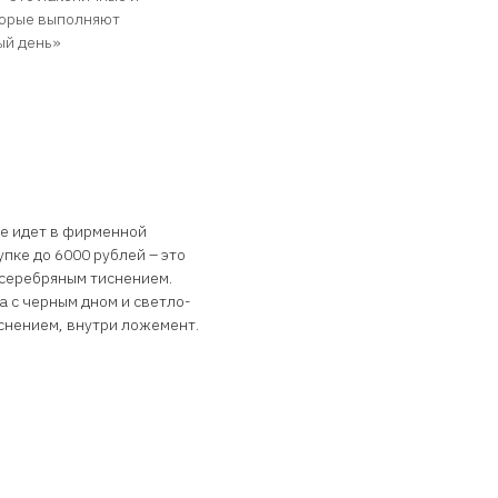
торые выполняют
ый день»
е идет в фирменной
пке до 6000 рублей – это
 серебряным тиснением.
а с черным дном и светло-
снением, внутри ложемент.