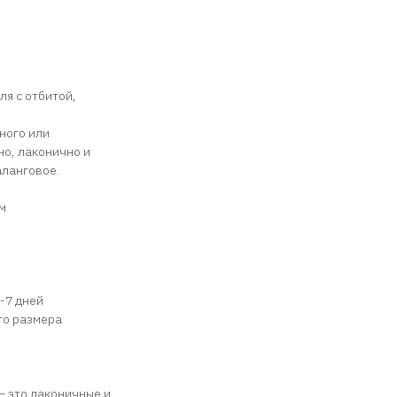
ля с отбитой,
ного или
но, лаконично и
аланговое.
м
-7 дней
го размера
 это лаконичные и