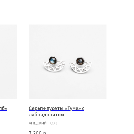
лб»
Серьги-пусеты «Туми» с
лабрадоритом
АНДСКИЙ НОЖ
7 200
р.