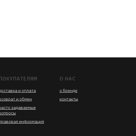
ПОКУПАТЕЛЯМ
О НАС
доставка
и опла
та
о бренде
возврат и обмен
контакты
часто задаваемые
вопросы
правовая информация