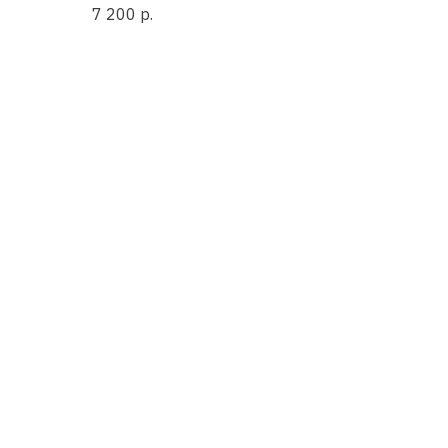
7 200
р.